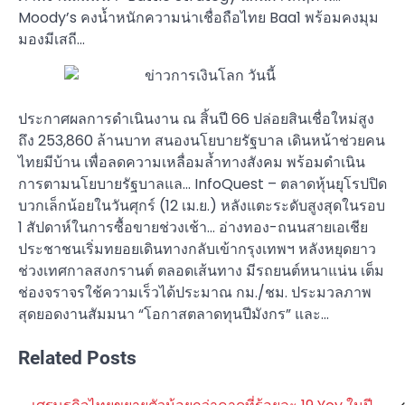
Moody’s คงน้ำหนักความน่าเชื่อถือไทย Baa1 พร้อมคงมุม
มองมีเสถี…
ประกาศผลการดำเนินงาน ณ สิ้นปี 66 ปล่อยสินเชื่อใหม่สูง
ถึง 253,860 ล้านบาท สนองนโยบายรัฐบาล เดินหน้าช่วยคน
ไทยมีบ้าน เพื่อลดความเหลื่อมล้ำทางสังคม พร้อมดำเนิน
การตามนโยบายรัฐบาลแล… InfoQuest – ตลาดหุ้นยุโรปปิด
บวกเล็กน้อยในวันศุกร์ (12 เม.ย.) หลังแตะระดับสูงสุดในรอบ
1 สัปดาห์ในการซื้อขายช่วงเช้า… อ่างทอง-ถนนสายเอเชีย
ประชาชนเริ่มทยอยเดินทางกลับเข้ากรุงเทพฯ หลังหยุดยาว
ช่วงเทศกาลสงกรานต์ ตลอดเส้นทาง มีรถยนต์หนาแน่น เต็ม
ช่องจราจรใช้ความเร็วได้ประมาณ กม./ชม. ประมวลภาพ
สุดยอดงานสัมมนา “โอกาสตลาดทุนปีมังกร” และ…
Related Posts