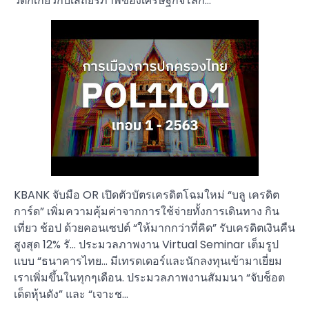
วิตกเกี่ยวกับเสถียรภาพของเศรษฐกิจโลก…
KBANK จับมือ OR เปิดตัวบัตรเครดิตโฉมใหม่ “บลู เครดิต
การ์ด” เพิ่มความคุ้มค่าจากการใช้จ่ายทั้งการเดินทาง กิน
เที่ยว ช้อป ด้วยคอนเซปต์ “ให้มากกว่าที่คิด” รับเครดิตเงินคืน
สูงสุด 12% รั… ประมวลภาพงาน Virtual Seminar เต็มรูป
แบบ “ธนาคารไทย… มีเทรดเดอร์และนักลงทุนเข้ามาเยี่ยม
เราเพิ่มขึ้นในทุกๆเดือน. ประมวลภาพงานสัมมนา “จับช็อต
เด็ดหุ้นดัง” และ “เจาะช…