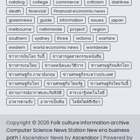
catalog
college
commerce
criticism
daintree
death
financial
Financial economic news
greennews
guide
information
issues
japan
melbourne
nationwide
project
region
southern
sydney
three
victoria
warfare
western
world economic news
worldwide
ข่าวการเงินโลก วันนี้
ข่าวสารอุตสาหกรรมหนังสือ
ข่าวสารเกมใหม่
ข่าวเทคนิคและวิธีการ
ข่าวเศรษฐกิจพลิกโลก
ข่าวเศรษฐกิจ ภาษาอังกฤษ
ข่าวเศรษฐกิจระหว่างประเทศ
ข่าวเศรษฐกิจโลก
ข่าวเศรษฐกิจ ไทยรัฐ
ข่าวเศรษฐกิจไทยวันนี้
สถานการณ์อากาศและภัยพิบัติ
สาระน่ารู้เทคโนโลยี
อาหารตามสั่ง
อาหารเป็นพิษ
ไลฟ์สไตล์สีเขียว
Copyright © 2026
Folk culture information archive
Computer Science News Station New era business
path
| Ascendoor News by
Ascendoor
| Powered by