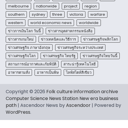
melbourne
nationwide
project
region
southern
sydney
three
victoria
warfare
western
world economic news
worldwide
ข่าวการเงินโลก วันนี้
ข่าวสารอุตสาหกรรมหนังสือ
ข่าวสารเกมใหม่
ข่าวเทคนิคและวิธีการ
ข่าวเศรษฐกิจพลิกโลก
ข่าวเศรษฐกิจ ภาษาอังกฤษ
ข่าวเศรษฐกิจระหว่างประเทศ
ข่าวเศรษฐกิจโลก
ข่าวเศรษฐกิจ ไทยรัฐ
ข่าวเศรษฐกิจไทยวันนี้
สถานการณ์อากาศและภัยพิบัติ
สาระน่ารู้เทคโนโลยี
อาหารตามสั่ง
อาหารเป็นพิษ
ไลฟ์สไตล์สีเขียว
Copyright © 2026
Folk culture information archive
Computer Science News Station New era business
path
| Ascendoor News by
Ascendoor
| Powered by
WordPress
.