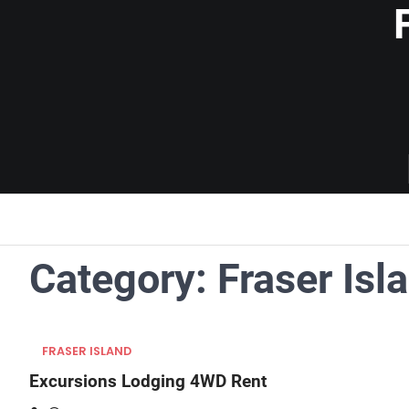
Skip
to
content
Category:
Fraser Isl
FRASER ISLAND
Excursions Lodging 4WD Rent