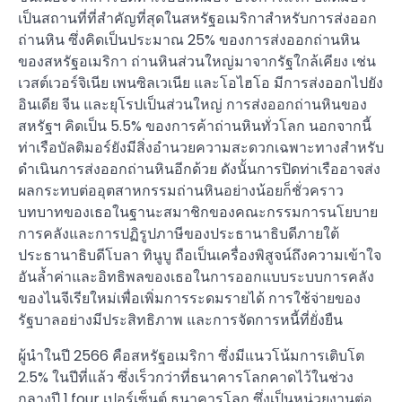
เป็นสถานที่ที่สำคัญที่สุดในสหรัฐอเมริกาสำหรับการส่งออก
ถ่านหิน ซึ่งคิดเป็นประมาณ 25% ของการส่งออกถ่านหิน
ของสหรัฐอเมริกา ถ่านหินส่วนใหญ่มาจากรัฐใกล้เคียง เช่น
เวสต์เวอร์จิเนีย เพนซิลเวเนีย และโอไฮโอ มีการส่งออกไปยัง
อินเดีย จีน และยุโรปเป็นส่วนใหญ่ การส่งออกถ่านหินของ
สหรัฐฯ คิดเป็น 5.5% ของการค้าถ่านหินทั่วโลก นอกจากนี้
ท่าเรือบัลติมอร์ยังมีสิ่งอำนวยความสะดวกเฉพาะทางสำหรับ
ดำเนินการส่งออกถ่านหินอีกด้วย ดังนั้นการปิดท่าเรืออาจส่ง
ผลกระทบต่ออุตสาหกรรมถ่านหินอย่างน้อยก็ชั่วคราว
บทบาทของเธอในฐานะสมาชิกของคณะกรรมการนโยบาย
การคลังและการปฏิรูปภาษีของประธานาธิบดีภายใต้
ประธานาธิบดีโบลา ทินูบู ถือเป็นเครื่องพิสูจน์ถึงความเข้าใจ
อันล้ำค่าและอิทธิพลของเธอในการออกแบบระบบการคลัง
ของไนจีเรียใหม่เพื่อเพิ่มการระดมรายได้ การใช้จ่ายของ
รัฐบาลอย่างมีประสิทธิภาพ และการจัดการหนี้ที่ยั่งยืน
ผู้นำในปี 2566 คือสหรัฐอเมริกา ซึ่งมีแนวโน้มการเติบโต
2.5% ในปีที่แล้ว ซึ่งเร็วกว่าที่ธนาคารโลกคาดไว้ในช่วง
กลางปี ​​1.four เปอร์เซ็นต์ ธนาคารโลก ซึ่งเป็นหน่วยงานต่อ