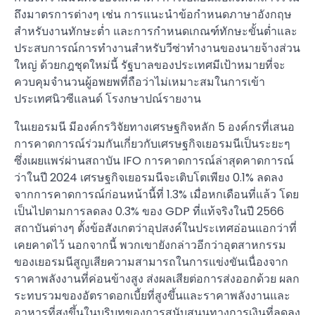
ถึงมาตรการต่างๆ เช่น การแนะนำข้อกำหนดภาษาอังกฤษ
สำหรับงานทักษะต่ำ และการกำหนดเกณฑ์ทักษะขั้นต่ำและ
ประสบการณ์การทำงานสำหรับวีซ่าทำงานของนายจ้างส่วน
ใหญ่ ด้วยกฎชุดใหม่นี้ รัฐบาลของประเทศมีเป้าหมายที่จะ
ควบคุมจำนวนผู้อพยพที่ถือว่าไม่เหมาะสมในการเข้า
ประเทศนิวซีแลนด์ โรงกษาปณ์รายงาน
ในเยอรมนี มีองค์กรวิจัยทางเศรษฐกิจหลัก 5 องค์กรที่เสนอ
การคาดการณ์ร่วมกันเกี่ยวกับเศรษฐกิจเยอรมนีเป็นระยะๆ
ซึ่งเผยแพร่ผ่านสถาบัน IFO การคาดการณ์ล่าสุดคาดการณ์
ว่าในปี 2024 เศรษฐกิจเยอรมนีจะเติบโตเพียง 0.1% ลดลง
จากการคาดการณ์ก่อนหน้านี้ที่ 1.3% เมื่อหกเดือนที่แล้ว โดย
เป็นไปตามการลดลง 0.3% ของ GDP ที่แท้จริงในปี 2566
สถาบันต่างๆ ตั้งข้อสังเกตว่าอุปสงค์ในประเทศอ่อนแอกว่าที่
เคยคาดไว้ นอกจากนี้ พวกเขายังกล่าวอีกว่าอุตสาหกรรม
ของเยอรมนีสูญเสียความสามารถในการแข่งขันเนื่องจาก
ราคาพลังงานที่ค่อนข้างสูง ส่งผลเสียต่อการส่งออกด้วย ผลก
ระทบรวมของอัตราดอกเบี้ยที่สูงขึ้นและราคาพลังงานและ
อาหารที่สูงขึ้นในบริบทของการสนับสนุนทางการเงินที่ลดลง