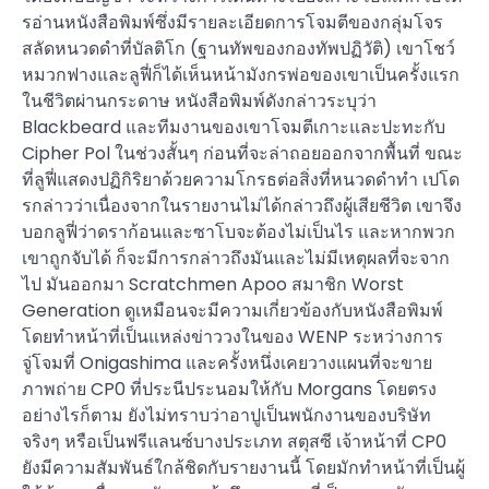
รอ่านหนังสือพิมพ์ซึ่งมีรายละเอียดการโจมตีของกลุ่มโจร
สลัดหนวดดำที่บัลติโก (ฐานทัพของกองทัพปฏิวัติ) เขาโชว์
หมวกฟางและลูฟี่ก็ได้เห็นหน้ามังกรพ่อของเขาเป็นครั้งแรก
ในชีวิตผ่านกระดาษ หนังสือพิมพ์ดังกล่าวระบุว่า
Blackbeard และทีมงานของเขาโจมตีเกาะและปะทะกับ
Cipher Pol ในช่วงสั้นๆ ก่อนที่จะล่าถอยออกจากพื้นที่ ขณะ
ที่ลูฟี่แสดงปฏิกิริยาด้วยความโกรธต่อสิ่งที่หนวดดำทำ เปโด
รกล่าวว่าเนื่องจากในรายงานไม่ได้กล่าวถึงผู้เสียชีวิต เขาจึง
บอกลูฟี่ว่าดราก้อนและซาโบจะต้องไม่เป็นไร และหากพวก
เขาถูกจับได้ ก็จะมีการกล่าวถึงมันและไม่มีเหตุผลที่จะจาก
ไป มันออกมา Scratchmen Apoo สมาชิก Worst
Generation ดูเหมือนจะมีความเกี่ยวข้องกับหนังสือพิมพ์
โดยทำหน้าที่เป็นแหล่งข่าววงในของ WENP ระหว่างการ
จู่โจมที่ Onigashima และครั้งหนึ่งเคยวางแผนที่จะขาย
ภาพถ่าย CP0 ที่ประนีประนอมให้กับ Morgans โดยตรง
อย่างไรก็ตาม ยังไม่ทราบว่าอาปูเป็นพนักงานของบริษัท
จริงๆ หรือเป็นฟรีแลนซ์บางประเภท สตุสซี เจ้าหน้าที่ CP0
ยังมีความสัมพันธ์ใกล้ชิดกับรายงานนี้ โดยมักทำหน้าที่เป็นผู้