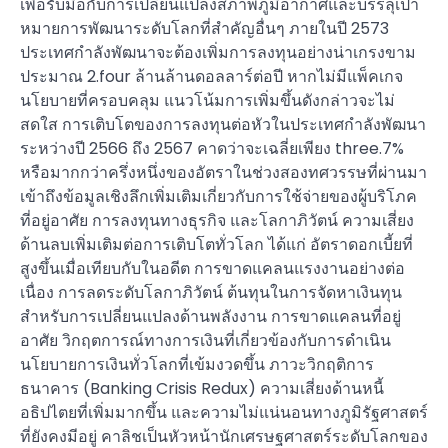
เพื่อรับมือกับการเปลี่ยนแปลงสภาพภูมิอากาศและบรรลุเป้า
หมายการพัฒนาระดับโลกที่สำคัญอื่นๆ ภายในปี 2573
ประเทศกำลังพัฒนาจะต้องเพิ่มการลงทุนอย่างน่าเกรงขาม
ประมาณ 2.four ล้านล้านดอลลาร์ต่อปี หากไม่มีแพ็คเกจ
นโยบายที่ครอบคลุม แนวโน้มการเพิ่มขึ้นดังกล่าวจะไม่
สดใส การเติบโตของการลงทุนต่อหัวในประเทศกำลังพัฒนา
ระหว่างปี 2566 ถึง 2567 คาดว่าจะเฉลี่ยเพียง three.7%
หรือมากกว่าครึ่งหนึ่งของอัตราในช่วงสองทศวรรษที่ผ่านมา
เข้าถึงข้อมูลเชิงลึกเพิ่มเติมเกี่ยวกับการใช้จ่ายของผู้บริโภค
ที่อยู่อาศัย การลงทุนทางธุรกิจ และโลกาภิวัตน์ ความเสี่ยง
ด้านลบเพิ่มเติมต่อการเติบโตทั่วโลก ได้แก่ อัตราดอกเบี้ยที่
สูงขึ้นเมื่อเทียบกับในอดีต การขาดแคลนแรงงานอย่างต่อ
เนื่อง การลดระดับโลกาภิวัตน์ ต้นทุนในการจัดหาเงินทุน
สำหรับการเปลี่ยนแปลงด้านพลังงาน การขาดแคลนที่อยู่
อาศัย วิกฤตการณ์ทางการเงินที่เกี่ยวข้องกับการดำเนิน
นโยบายการเงินทั่วโลกที่เข้มงวดขึ้น ภาวะวิกฤติการ
ธนาคาร (Banking Crisis Redux) ความเสี่ยงด้านหนี้
อธิปไตยที่เพิ่มมากขึ้น และความไม่แน่นอนทางภูมิรัฐศาสตร์
ที่ยังคงมีอยู่ คาลิชเป็นหัวหน้านักเศรษฐศาสตร์ระดับโลกของ