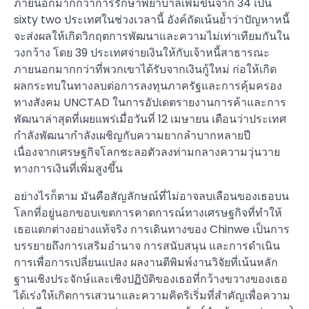
ภายนอกมากกว่าการรักษาพยาบาลเพิ่มขึ้นจาก 34 เป็น
sixty two ประเทศในช่วงเวลานี้ อังค์ถัดเน้นย้ำว่าปัญหาหนี้
จะส่งผลให้เกิดวิกฤตการพัฒนาและความไม่เท่าเทียมกันใน
วงกว้าง โดย 39 ประเทศจ่ายเงินให้กับเจ้าหนี้สาธารณะ
ภายนอกมากกว่าที่พวกเขาได้รับจากเงินกู้ใหม่ ก่อให้เกิด
ผลกระทบในทางลบต่อการลงทุนภาครัฐและการคุ้มครอง
ทางสังคม UNCTAD ในการอัปเดตรายงานการค้าและการ
พัฒนาล่าสุดที่เผยแพร่เมื่อวันที่ 12 เมษายน เตือนว่าประเทศ
กำลังพัฒนากำลังเผชิญกับความยากลำบากหลายปี
เนื่องจากเศรษฐกิจโลกชะลอตัวลงท่ามกลางความวุ่นวาย
ทางการเงินที่เพิ่มสูงขึ้น
อย่างไรก็ตาม มันคือสัญลักษณ์ที่ไม่อาจลบเลือนของเธอบน
โลกที่อยู่นอกขอบเขตการคาดการณ์ทางเศรษฐกิจที่ทำให้
เธอแตกต่างอย่างแท้จริง การเดินทางของ Chinwe เป็นการ
บรรยายถึงการเสริมอำนาจ การสนับสนุน และการดำเนิน
การเพื่อการเปลี่ยนแปลง ผลงานตีพิมพ์งานวิจัยที่เน้นหลัก
ฐานเชิงประจักษ์และเชิงปฏิบัติของเธอที่กว้างขวางของเธอ
ได้เร่งให้เกิดการเสวนาและความคิดริเริ่มที่สำคัญเพื่อความ