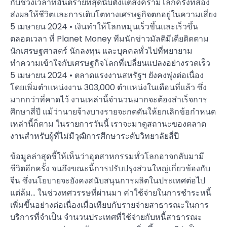
กับช่วงเวลาที่อันตรายที่สุดนับตั้งแต่สงครามโลกครั้งที่สอง
ส่งผลให้ชีวิตและการเติบโตทางเศรษฐกิจตกอยู่ในความเสี่ยง
5 เมษายน 2024 • เงินทำให้โลกหมุนเร็วขึ้นและเร็วขึ้น
ตลอดเวลา ที่ Planet Money ทีมนักข่าวมัลติมีเดียติดตาม
นักเศรษฐศาสตร์ นักลงทุน และบุคคลทั่วไปที่พยายาม
ทำความเข้าใจกับเศรษฐกิจโลกที่เปลี่ยนแปลงอย่างรวดเร็ว
5 เมษายน 2024 • ตลาดแรงงานสหรัฐฯ ยังคงพุ่งต่อเนื่อง
โดยเพิ่มตำแหน่งงาน 303,000 ตำแหน่งในเดือนที่แล้ว ซึ่ง
มากกว่าที่คาดไว้ งานเหล่านี้จำนวนมากจะต้องสำเร็จการ
ศึกษาสี่ปี แม้ว่านายจ้างบางรายจะกดดันให้ยกเลิกข้อกำหนด
เหล่านี้ก็ตาม ในรายการวันนี้ เราจะมาดูสถานะของตลาด
งานสำหรับผู้ที่ไม่มีวุฒิการศึกษาระดับวิทยาลัยสี่ปี
ข้อมูลล่าสุดชี้ให้เห็นว่าอุตสาหกรรมทั่วโลกอาจกลับมามี
ชีวิตอีกครั้ง จนถึงขณะนี้การปรับปรุงส่วนใหญ่เกี่ยวข้องกับ
จีน ซึ่งนโยบายจะยังคงสนับสนุนการผลิตในประเทศต่อไป
แต่ล้ม… ในช่วงทศวรรษที่ผ่านมา ค่าใช้จ่ายในการชำระหนี้
เพิ่มขึ้นอย่างต่อเนื่องเมื่อเทียบกับรายจ่ายสาธารณะในการ
บริการที่จำเป็น จำนวนประเทศที่ใช้จ่ายกับหนี้สาธารณะ