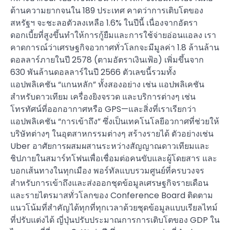
ต้านความยากจนใน 189 ประเทศ คาดว่าการเติบโตของ
สหรัฐฯ จะชะลอตัวลงเหลือ 1.6% ในปีนี้ เนื่องจากอัตรา
ดอกเบี้ยที่สูงขึ้นทำให้การกู้ยืมและการใช้จ่ายอ่อนแอลง เรา
คาดการณ์ว่าเศรษฐกิจอวกาศทั่วโลกจะมีมูลค่า 1.8 ล้านล้าน
ดอลลาร์ภายในปี 2578 (ตามอัตราเงินเฟ้อ) เพิ่มขึ้นจาก
630 พันล้านดอลลาร์ในปี 2566 ตัวเลขนี้รวมทั้ง
แอปพลิเคชัน “แกนหลัก” ทั้งสองอย่าง เช่น แอปพลิเคชัน
สำหรับดาวเทียม เครื่องยิงจรวด และบริการต่างๆ เช่น
โทรทัศน์ที่ออกอากาศหรือ GPS—และสิ่งที่เราเรียกว่า
แอปพลิเคชัน “การเข้าถึง” ซึ่งเป็นเทคโนโลยีอวกาศที่ช่วยให้
บริษัทต่างๆ ในอุตสาหกรรมต่างๆ สร้างรายได้ ตัวอย่างเช่น
Uber อาศัยการผสมผสานระหว่างสัญญาณดาวเทียมและ
ชิปภายในสมาร์ทโฟนเพื่อเชื่อมต่อคนขับและผู้โดยสาร และ
บอกเส้นทางในทุกเมือง พอร์ทัลแบบรวมศูนย์ที่ครบวงจร
สำหรับการเข้าถึงและส่งออกชุดข้อมูลเศรษฐกิจรายเดือน
และรายไตรมาสทั่วโลกของ Conference Board ติดตาม
แนวโน้มที่สำคัญได้ทุกที่ทุกเวลาด้วยชุดข้อมูลแบบเรียลไทม์
ที่ปรับแต่งได้ ญี่ปุ่นปรับประมาณการการเติบโตของ GDP ใน