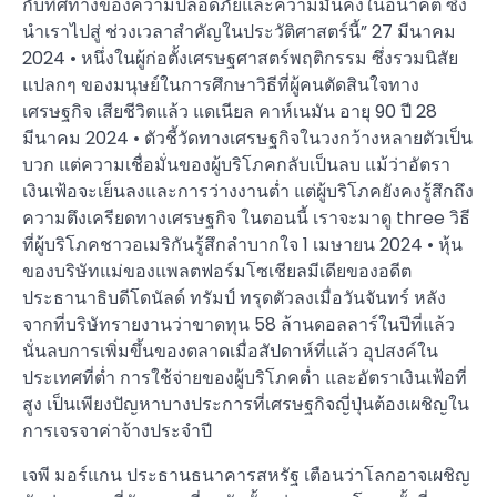
กับทิศทางของความปลอดภัยและความมั่นคงในอนาคต ซึ่ง
นำเราไปสู่ ช่วงเวลาสำคัญในประวัติศาสตร์นี้” 27 มีนาคม
2024 • หนึ่งในผู้ก่อตั้งเศรษฐศาสตร์พฤติกรรม ซึ่งรวมนิสัย
แปลกๆ ของมนุษย์ในการศึกษาวิธีที่ผู้คนตัดสินใจทาง
เศรษฐกิจ เสียชีวิตแล้ว แดเนียล คาห์เนมัน อายุ 90 ปี 28
มีนาคม 2024 • ตัวชี้วัดทางเศรษฐกิจในวงกว้างหลายตัวเป็น
บวก แต่ความเชื่อมั่นของผู้บริโภคกลับเป็นลบ แม้ว่าอัตรา
เงินเฟ้อจะเย็นลงและการว่างงานต่ำ แต่ผู้บริโภคยังคงรู้สึกถึง
ความตึงเครียดทางเศรษฐกิจ ในตอนนี้ เราจะมาดู three วิธี
ที่ผู้บริโภคชาวอเมริกันรู้สึกลำบากใจ 1 เมษายน 2024 • หุ้น
ของบริษัทแม่ของแพลตฟอร์มโซเชียลมีเดียของอดีต
ประธานาธิบดีโดนัลด์ ทรัมป์ ทรุดตัวลงเมื่อวันจันทร์ หลัง
จากที่บริษัทรายงานว่าขาดทุน 58 ล้านดอลลาร์ในปีที่แล้ว
นั่นลบการเพิ่มขึ้นของตลาดเมื่อสัปดาห์ที่แล้ว อุปสงค์ใน
ประเทศที่ต่ำ การใช้จ่ายของผู้บริโภคต่ำ และอัตราเงินเฟ้อที่
สูง เป็นเพียงปัญหาบางประการที่เศรษฐกิจญี่ปุ่นต้องเผชิญใน
การเจรจาค่าจ้างประจำปี
เจพี มอร์แกน ประธานธนาคารสหรัฐ เตือนว่าโลกอาจเผชิญ