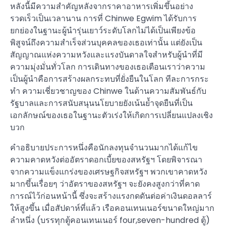
หลังนี้มีความสำคัญหลังจากราคาอาหารเพิ่มขึ้นอย่าง
รวดเร็วเป็นเวลานาน การที่ Chinwe Egwim ได้รับการ
ยกย่องในฐานะผู้นำรุ่นเยาว์ระดับโลกไม่ได้เป็นเพียงข้อ
พิสูจน์ถึงความสำเร็จส่วนบุคคลของเธอเท่านั้น แต่ยังเป็น
สัญญาณแห่งความหวังและแรงบันดาลใจสำหรับผู้นำที่มี
ความมุ่งมั่นทั่วโลก การเดินทางของเธอเตือนเราว่าความ
เป็นผู้นำคือการสร้างผลกระทบที่ยั่งยืนในโลก ทีละการกระ
ทำ ความเชี่ยวชาญของ Chinwe ในด้านความสัมพันธ์กับ
รัฐบาลและการสนับสนุนนโยบายยังเน้นย้ำจุดยืนที่เป็น
เอกลักษณ์ของเธอในฐานะตัวเร่งให้เกิดการเปลี่ยนแปลงเชิง
บวก
คำอธิบายประการหนึ่งคือนักลงทุนจำนวนมากได้แก้ไข
ความคาดหวังต่ออัตราดอกเบี้ยของสหรัฐฯ โดยพิจารณา
จากความแข็งแกร่งของเศรษฐกิจสหรัฐฯ พวกเขาคาดหวัง
มากขึ้นเรื่อยๆ ว่าอัตราของสหรัฐฯ จะยังคงสูงกว่าที่คาด
การณ์ไว้ก่อนหน้านี้ ซึ่งจะสร้างแรงกดดันต่อค่าเงินดอลลาร์
ให้สูงขึ้น เมื่อสัปดาห์ที่แล้ว เรือคอนเทนเนอร์ขนาดใหญ่มาก
ลำหนึ่ง (บรรทุกตู้คอนเทนเนอร์ four,seven-hundred ตู้)