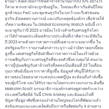
ผ่านมา ส่งผลให้มีการขึ้นค่าจ้างจำนวนมากถึง 10% อย่างไร
ก็ตาม พวกเขามักจะถูกขังอยู่ใน… ในขณะที่เราเริ่มต้นปีใหม่
ลูกค้าของ PwC และชุมชนธุรกิจในวงกว้างจะรีเฟรชแผน
ธุรกิจ อัปเดตสถานการณ์ และปรับกลยุทธ์องค์กร เพื่อช่วยให้
เกิดความชัดเจน ใน Global Economy Watch ฉบับนี้ เรา
จะมาดูกันว่าปี 2023 อาจมีอะไรบ้างสำหรับเศรษฐกิจโลก
เราได้กำหนดประเด็นหลักบางประเด็นที่เราคิดว่าจะมีชัยใน
ปี 2023 ตามด้วยการคาดการณ์ที่เฉพาะเจาะจงมากขึ้น ใน
สหรัฐอเมริกา รายงานดังกล่าวระบุว่า แม้ว่าอัตราดอกเบี้ยจะ
สูงขึ้น แต่เศรษฐกิจก็ยังฝ่าฝืนการคาดการณ์ในแง่ร้ายด้วย
การเผชิญกับภาวะเศรษฐกิจที่ชะลอตัวซึ่งควบคุมได้ คนงาน
ชาวญี่ปุ่นเผชิญกับค่าจ้างจริงที่ลดลงเป็นเดือนที่ 23 ในเดือน
กุมภาพันธ์เนื่องจากราคาที่สูงขึ้น ข้อมูลสำคัญนี้ได้รับการ
ตรวจสอบโดยธนาคารแห่งประเทศญี่ปุ่น สะท้อนถึงกำลังซื้อ
ของผู้บริโภค และได้รับรายงานโดยกระทรวงแรงงาน ฉันชื่อ
Malcolm Scott บรรณาธิการองค์กรเศรษฐศาสตร์ระหว่าง
ประเทศในซิดนีย์ วันนี้ Chris Anstey และฉันมองไปที่
ปัญหาที่อยู่อาศัยซึ่งครอบงำส่วนใหญ่ของโลกที่พัฒนาแล้ว
ส่งข้อเสนอแนะและเคล็ดลับถึงเราหรือติดต่อกับ X ผ่านทาง