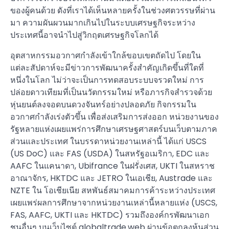
ของผู้คนด้วย ดังที่เราได้เห็นหลายครั้งในช่วงศตวรรษที่ผ่าน
มา ความผันผวนมากเกินไปในระบบเศรษฐกิจระหว่าง
ประเทศนี้อาจนำไปสู่วิกฤตเศรษฐกิจโลกได้
อุตสาหกรรมอวกาศกำลังเข้าใกล้ขอบเขตถัดไป โดยใน
แต่ละสัปดาห์จะมีข่าวการพัฒนาครั้งสำคัญเกิดขึ้นที่ใดที่
หนึ่งในโลก ไม่ว่าจะเป็นการทดสอบระบบจรวดใหม่ การ
ปล่อยดาวเทียมที่เป็นนวัตกรรมใหม่ หรือภารกิจสำรวจด้วย
หุ่นยนต์ลงจอดบนดวงจันทร์อย่างปลอดภัย กิจกรรมใน
อวกาศกำลังเร่งตัวขึ้น เพื่อส่งเสริมการส่งออก หน่วยงานของ
รัฐหลายแห่งเผยแพร่การศึกษาเศรษฐศาสตร์บนเว็บตามภาค
ส่วนและประเทศ ในบรรดาหน่วยงานเหล่านี้ ได้แก่ USCS
(US DoC) และ FAS (USDA) ในสหรัฐอเมริกา, EDC และ
AAFC ในแคนาดา, Ubifrance ในฝรั่งเศส, UKTI ในสหราช
อาณาจักร, HKTDC และ JETRO ในเอเชีย, Austrade และ
NZTE ใน โอเชียเนีย สหพันธ์สมาคมการค้าระหว่างประเทศ
เผยแพร่ผลการศึกษาจากหน่วยงานเหล่านี้หลายแห่ง (USCS,
FAS, AAFC, UKTI และ HKTDC) รวมถึงองค์กรพัฒนาเอก
ชนอื่นๆ บนเว็บไซต์ globaltrade.web ผ่านข้อตกลงหุ้นส่วน