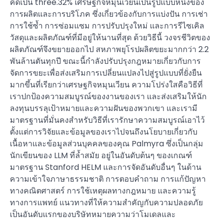
คิดเป็น three.32% เศรษฐกิจหมุนเวียนเป็นรูปแบบหนึ่งของ
การผลิตและการบริโภค ซึ่งเกี่ยวข้องกับการแบ่งปัน การเช่า
การใช้ซ้ำ การซ่อมแซม การปรับปรุงใหม่ และการรีไซเคิล
วัสดุและผลิตภัณฑ์ที่มีอยู่ให้นานที่สุด ด้วยวิธีนี้ วงจรชีวิตของ
ผลิตภัณฑ์จึงขยายออกไป สหภาพยุโรปผลิตขยะมากกว่า 2.2
พันล้านตันทุกปี ขณะนี้กำลังปรับปรุงกฎหมายเกี่ยวกับการ
จัดการขยะเพื่อส่งเสริมการเปลี่ยนแปลงไปสู่รูปแบบที่ยั่งยืน
มากขึ้นที่เรียกว่าเศรษฐกิจหมุนเวียน ความโปร่งใสคือวิธีที่
เราปกป้องความสมบูรณ์ของงานของเรา และส่งเสริมให้นัก
ลงทุนบรรลุเป้าหมายและความฝันของพวกเขา และเรามี
มาตรฐานที่มั่นคงสำหรับวิธีที่เรารักษาความสมบูรณ์เอาไว้
ตั้งแต่การวิจัยและข้อมูลของเราไปจนถึงนโยบายเกี่ยวกับ
เนื้อหาและข้อมูลส่วนบุคคลของคุณ Palmyra ซึ่งเป็นกลุ่ม
นักเขียนของ LLM ที่ล้ำสมัย อยู่ในอันดับต้นๆ ของเกณฑ์
มาตรฐาน Stanford HELM และการจัดอันดับอื่นๆ ในด้าน
ความเข้าใจภาษาธรรมชาติ การตอบคำถาม การแก้ปัญหา
ทางคณิตศาสตร์ การใช้เหตุผลทางกฎหมาย และความรู้
ทางการแพทย์ แนวทางที่ให้ความสำคัญกับความปลอดภัย
เป็นอันดับแรกของบริษัทหมายความว่าโมเดลและ