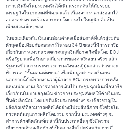
ภาวะเงินฝืดในประเทศจีนได้เพิ่มแรงกดดันให้กับระบบ
เศรษฐกิจในประเทศที่พัฒนาแล้ว เนื่องจากราคาส่งออกได้
ลดลงอย่างรวดเร็ว ผลกระทบโดยตรงไม่ใหญ่นัก คิดเป็น
เพียงส่วนเล็กๆ ของ…
ในขณะเดียวกัน เงินเยนอ่อนค่าลงเมื่อสัปดาห์ที่แล้วสู่ระดับ
ต่ำสุดเมื่อเทียบกับดอลลาร์ในรอบ 34 ปี ขณะนี้มีการหารือ
เกี่ยวกับการแทรกแซงตลาดสกุลเงินที่อาจเกิดขึ้นโดย BOJ
หรือรัฐบาลเพื่อรักษาเสถียรภาพของค่าเงินเยน จริงๆ แล้ว
รัฐมนตรีว่าการกระทรวงการคลังของญี่ปุ่นกล่าวว่าเขาจะ
พิจารณา “ขั้นตอนเด็ดขาด” เพื่อเพิ่มมูลค่าของเงินเยน
นอกจากนี้ยังมีรายงานว่าผู้นำจาก BOJ กระทรวงการคลัง
และหน่วยงานบริการทางการเงินได้ประชุมฉุกเฉินเพื่อหารือ
เกี่ยวกับนโยบายสกุลเงิน ข่าวการประชุมส่งผลให้ค่าเงินเยน
ฟื้นตัวเล็กน้อย โดยปกติแล้วประเทศต่างๆ จะเชี่ยวชาญใน
ผลิตภัณฑ์ที่สามารถผลิตได้อย่างมีประสิทธิภาพ ซึ่งช่วยใน
การลดต้นทุนการผลิตโดยรวม จากนั้น ประเทศต่างๆ จะ
ทำการค้าผลิตภัณฑ์เหล่านี้กับประเทศอื่นๆ ซึ่งมีความ
เชี่ยวชาญด้านผลิตภัณฑ์เป็นอย่างอื่นไปพร้อมกัน การมี