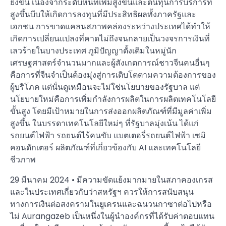
ยิ่งขึ้น เนื่องจากระดับหนี้ที่เพิ่มสูงขึ้นและต้นทุนการบริการที่
สูงขึ้นบีบให้เกิดการลงทุนที่มีประสิทธิผลทั้งภาครัฐและ
เอกชน การขาดแคลนสภาพคล่องระหว่างประเทศได้ทำให้
เกิดการเปลี่ยนแปลงที่คาดไม่ถึงจนกลายเป็นวงจรการเงินที่
เลวร้ายในบางประเทศ ภูมิปัญญาดั้งเดิมในหมู่นัก
เศรษฐศาสตร์จำนวนมากและผู้สังเกตการณ์ชาวจีนคนอื่นๆ
คือการที่จีนจำเป็นต้องมุ่งสู่การเติบโตตามความต้องการของ
ผู้บริโภค แต่นั่นดูเหมือนจะไม่ใช่นโยบายของรัฐบาล แต่
นโยบายใหม่คือการเพิ่มกำลังการผลิตในการผลิตเทคโนโลยี
ขั้นสูง โดยมีเป้าหมายในการส่งออกผลิตภัณฑ์ที่มีมูลค่าเพิ่ม
สูงขึ้น ในบรรดาเทคโนโลยีใหม่ๆ ที่รัฐบาลมุ่งเน้น ได้แก่
รถยนต์ไฟฟ้า รถยนต์ไร้คนขับ แบตเตอรี่รถยนต์ไฟฟ้า เซมิ
คอนดักเตอร์ ผลิตภัณฑ์ที่เกี่ยวข้องกับ AI และเทคโนโลยี
ชีวภาพ
29 มีนาคม 2024 • มีความขัดแย้งมากมายในสภาคองเกรส
และในประเทศเกี่ยวกับว่าสหรัฐฯ ควรให้การสนับสนุน
ทางการเงินต่อสงครามในยูเครนและฉนวนกาซาต่อไปหรือ
ไม่ Aurangazeb เป็นหนึ่งในผู้นำองค์กรที่ได้รับค่าตอบแทน