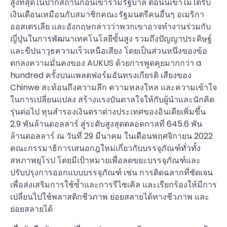
สูงที่สุดในปากีสถานก่อนเข้าร่วมรัฐบาล ตอนนี้เขาไม่ได้รับ
เงินเดือนเหมือนกับสมาชิกคณะรัฐมนตรีคนอื่นๆ อเมริกา
ออสเตรเลีย และอังกฤษกล่าวว่าพวกเขาอาจทำงานร่วมกับ
ญี่ปุ่นในการพัฒนาเทคโนโลยีขั้นสูง รวมถึงปัญญาประดิษฐ์
และขีปนาวุธความเร็วเหนือเสียง โดยเป็นส่วนหนึ่งของข้อ
ตกลงความมั่นคงของ AUKUS ด้วยการพูดคุยมากกว่า a
hundred ครั้งบนแพลตฟอร์มอันทรงเกียรติ เสียงของ
Chinwe สะท้อนถึงความลึก ความหลงใหล และความเข้าใจ
ในการเปลี่ยนแปลง สร้างแรงบันดาลใจให้กับผู้นำและนักคิด
รุ่นต่อไป ทุนสำรองเงินตราต่างประเทศของอินเดียเพิ่มขึ้น
2.9 พันล้านดอลลาร์ สู่ระดับสูงสุดตลอดกาลที่ 645.6 พัน
ล้านดอลลาร์ ณ วันที่ 29 มีนาคม ในเดือนพฤศจิกายน 2022
คณะกรรมาธิการเสนอกฎใหม่เกี่ยวกับบรรจุภัณฑ์ทั่วทั้ง
สหภาพยุโรป โดยมีเป้าหมายเพื่อลดขยะบรรจุภัณฑ์และ
ปรับปรุงการออกแบบบรรจุภัณฑ์ เช่น การติดฉลากที่ชัดเจน
เพื่อส่งเสริมการใช้ซ้ำและการรีไซเคิล และเรียกร้องให้มีการ
เปลี่ยนไปใช้พลาสติกชีวภาพ ย่อยสลายได้ทางชีวภาพ และ
ย่อยสลายได้