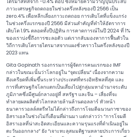
ไตรมาสที่สี่จาก -0.4% ต่อปี ซึ่งหมายความว่าญี่ปุ่นประสบ
ภาวะเศรษฐกิจถดถอยในช่วงครึ่งหลังของปี 2566 เป็น
zero.4% เพื่อหลีกเลี่ยงภาวะถดถอย การเติบโตที่แข็งแกร่ง
ในช่วงครึ่งแรกของปี 2566 มีส่วนสำคัญที่ทำให้อัตราการ
เติบโต 1.9% ตลอดทั้งปีปฏิทิน การคาดการณ์ในปี 2024 ที่ 1%
ของเราบ่งชี้ถึงการชะลอตัว แต่เรากลับมองหาการฟื้นตัวใน
วิถีการเติบโตรายไตรมาสจากแผงชั่วคราวในครึ่งหลังของปี
2023 แทน
Gita Gopinath รองกรรมการผู้จัดการคนแรกของ IMF
กล่าวในขณะนั้นว่าโลกอยู่ใน “จุดเปลี่ยน” เนื่องจากความ
ตึงเครียดที่เพิ่มขึ้นระหว่างประเทศที่ทรงอิทธิพลที่สุด และ
การที่เศรษฐกิจโลกแตกเป็นเสี่ยงไปสู่กลุ่มมหาอำนาจระดับ
ภูมิภาคซึ่งมีศูนย์กลางอยู่ที่ สหรัฐฯ และจีน – เสี่ยงที่จะ
ทำลายผลผลิตทั่วโลกหลายล้านล้านดอลลาร์ หัวหน้า
ธนาคารวอลล์สตรีทไม่ได้กล่าวถึงการโจมตีฉนวนกาซาของ
อิสราเอลในช่วงไม่กี่เดือนที่ผ่านมา แต่กล่าวว่า “การโจมตี
อิสราเอลที่น่าสะอิดสะเอียนและความรุนแรงที่ดำเนินอยู่ใน
ตะวันออกกลาง” ยัง “เจาะทะลุสมมติฐานหลายประการเกี่ยว