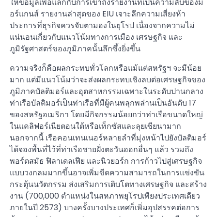
ให้ข้อมูลเพื่อแลกกับการเข้าถึงรายงานที่เป็นความลับของม
อร์แกนส์ รายงานล่าสุดของ EIU เจาะลึกความเสี่ยงห้า
ประการที่ธุรกิจควรจับตามองในยุโรป เนื่องจากความไม่
แน่นอนเกี่ยวกับแนวโน้มทางการเมือง เศรษฐกิจ และ
ภูมิรัฐศาสตร์ของภูมิภาคนั้นลึกซึ้งยิ่งขึ้น
ความจริงก็คือผลกระทบทั่วโลกหรือแม้แต่สหรัฐฯ จะมีน้อย
มาก แต่มีแนวโน้มว่าจะส่งผลกระทบเชิงลบต่อเศรษฐกิจของ
ภูมิภาคบัลติมอร์และอุตสาหกรรมเฉพาะในระดับปานกลาง
ท่าเรือบัลติมอร์เป็นท่าเรือที่มีผู้คนพลุกพล่านเป็นอันดับ 17
ของสหรัฐอเมริกา โดยมีกิจกรรมน้อยกว่าท่าเรือขนาดใหญ่
ในแคลิฟอร์เนียตอนใต้หรือเท็กซัสและลุยเซียนามาก
นอกจากนี้ เรือคอนเทนเนอร์หลายลำที่มุ่งหน้าไปยังบัลติมอร์
ได้จองพื้นที่ไว้ที่ท่าเรือชายฝั่งตะวันออกอื่นๆ แล้ว รวมถึง
พอร์ตสมัธ ฟิลาเดลเฟีย และนิวยอร์ก การก้าวไปสู่เศรษฐกิจ
แบบวงกลมมากขึ้นอาจเพิ่มขีดความสามารถในการแข่งขัน
กระตุ้นนวัตกรรม ส่งเสริมการเติบโตทางเศรษฐกิจ และสร้าง
งาน (700,000 ตำแหน่งในสหภาพยุโรปเพียงประเทศเดียว
ภายในปี 2573) บางครั้งบางประเทศก็เพิ่มอุปสรรคต่อการ