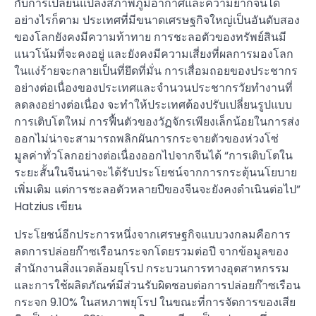
กับการเปลี่ยนแปลงสภาพภูมิอากาศและความยากจนได้
อย่างไรก็ตาม ประเทศที่มีขนาดเศรษฐกิจใหญ่เป็นอันดับสอง
ของโลกยังคงมีความท้าทาย การชะลอตัวของทรัพย์สินมี
แนวโน้มที่จะคงอยู่ และยังคงมีความเสี่ยงที่ผลการมองโลก
ในแง่ร้ายจะกลายเป็นที่ยึดที่มั่น การเสื่อมถอยของประชากร
อย่างต่อเนื่องของประเทศและจำนวนประชากรวัยทำงานที่
ลดลงอย่างต่อเนื่อง จะทำให้ประเทศต้องปรับเปลี่ยนรูปแบบ
การเติบโตใหม่ การฟื้นตัวของวัฏจักรเพียงเล็กน้อยในการส่ง
ออกไม่น่าจะสามารถพลิกผันการกระจายตัวของห่วงโซ่
มูลค่าทั่วโลกอย่างต่อเนื่องออกไปจากจีนได้ “การเติบโตใน
ระยะสั้นในจีนน่าจะได้รับประโยชน์จากการกระตุ้นนโยบาย
เพิ่มเติม แต่การชะลอตัวหลายปีของจีนจะยังคงดำเนินต่อไป”
Hatzius เขียน
ประโยชน์อีกประการหนึ่งจากเศรษฐกิจแบบวงกลมคือการ
ลดการปล่อยก๊าซเรือนกระจกโดยรวมต่อปี จากข้อมูลของ
สำนักงานสิ่งแวดล้อมยุโรป กระบวนการทางอุตสาหกรรม
และการใช้ผลิตภัณฑ์มีส่วนรับผิดชอบต่อการปล่อยก๊าซเรือน
กระจก 9.10% ในสหภาพยุโรป ในขณะที่การจัดการของเสีย