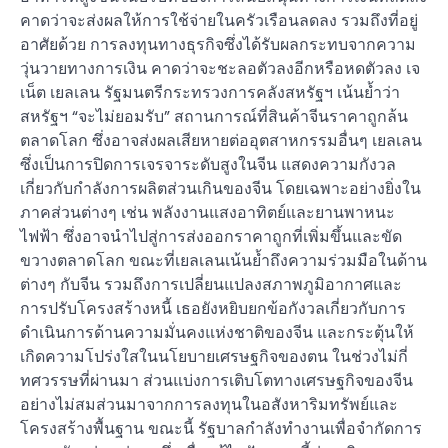
คาดว่าจะส่งผลให้การใช้จ่ายในครัวเรือนลดลง รวมถึงที่อยู่
อาศัยด้วย การลงทุนทางธุรกิจซึ่งได้รับผลกระทบจากความ
วุ่นวายทางการเงิน คาดว่าจะชะลอตัวลงอีกหรือหดตัวลง เจ
เน็ต เยลเลน รัฐมนตรีกระทรวงการคลังสหรัฐฯ เน้นย้ำว่า
สหรัฐฯ “จะไม่ยอมรับ” สถานการณ์ที่สินค้าจีนราคาถูกล้น
ตลาดโลก ซึ่งอาจส่งผลเสียหายต่ออุตสาหกรรมอื่นๆ เยลเลน
ซึ่งเป็นการปิดการเจรจาระดับสูงในจีน แสดงความกังวล
เกี่ยวกับกำลังการผลิตส่วนเกินของจีน โดยเฉพาะอย่างยิ่งใน
ภาคส่วนต่างๆ เช่น พลังงานแสงอาทิตย์และยานพาหนะ
ไฟฟ้า ซึ่งอาจนำไปสู่การส่งออกราคาถูกที่เพิ่มขึ้นและขัด
ขวางตลาดโลก ขณะที่เยลเลนเน้นย้ำถึงความร่วมมือในด้าน
ต่างๆ กับจีน รวมถึงการเปลี่ยนแปลงสภาพภูมิอากาศและ
การปรับโครงสร้างหนี้ เธอยังหยิบยกข้อกังวลเกี่ยวกับการ
ดำเนินการด้านความมั่นคงแห่งชาติของจีน และกระตุ้นให้
เกิดความโปร่งใสในนโยบายเศรษฐกิจของตน ในช่วงไม่กี่
ทศวรรษที่ผ่านมา ส่วนแบ่งการเติบโตทางเศรษฐกิจของจีน
อย่างไม่สมส่วนมาจากการลงทุนในอสังหาริมทรัพย์และ
โครงสร้างพื้นฐาน ขณะนี้ รัฐบาลกำลังทำงานเพื่อจำกัดการ