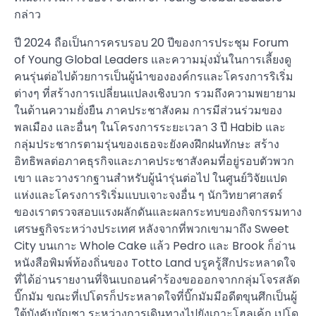
กล่าว
ปี 2024 ถือเป็นการครบรอบ 20 ปีของการประชุม Forum
of Young Global Leaders และความมุ่งมั่นในการเลี้ยงดู
คนรุ่นต่อไปด้วยการเป็นผู้นำขององค์กรและโครงการริเริ่ม
ต่างๆ ที่สร้างการเปลี่ยนแปลงเชิงบวก รวมถึงความพยายาม
ในด้านความยั่งยืน ภาคประชาสังคม การมีส่วนร่วมของ
พลเมือง และอื่นๆ ในโครงการระยะเวลา 3 ปี Habib และ
กลุ่มประชากรตามรุ่นของเธอจะยังคงฝึกฝนทักษะ สร้าง
อิทธิพลต่อภาคธุรกิจและภาคประชาสังคมที่อยู่รอบตัวพวก
เขา และวางรากฐานสำหรับผู้นำรุ่นต่อไป ในศูนย์วิจัยแปด
แห่งและโครงการริเริ่มแบบเจาะจงอื่น ๆ นักวิทยาศาสตร์
ของเราตรวจสอบแรงผลักดันและผลกระทบของกิจกรรมทาง
เศรษฐกิจระหว่างประเทศ หลังจากที่พวกเขามาถึง Sweet
City บนเกาะ Whole Cake แล้ว Pedro และ Brook ก็อ่าน
หนังสือพิมพ์ท้องถิ่นของ Totto Land บรูครู้สึกประหลาดใจ
ที่ได้อ่านรายงานที่จินเบถอนคำร้องขอออกจากกลุ่มโจรสลัด
บิ๊กมัม ขณะที่เปโดรก็ประหลาดใจที่บิ๊กมัมมีอดีตขุนศึกเป็นผู้
ใต้บังคับบัญชา ระหว่างการเดินทางไปยังเกาะโฮลเค้ก เปโด