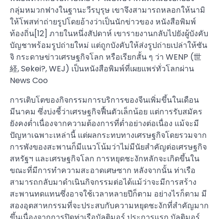
กลุ่มหมวกฟางในฐานะวีรบุรุษ เขาจึงสามารถหลอกให้นามิ
ให้โพสท่าถ่ายรูปโดยอ้างว่าเป็นนักข่าวของ หนังสือพิมพ์
ท้องถิ่น[12] ภายในหนึ่งสัปดาห์ เขารายงานกลับไปยังผู้บังคับ
บัญชาพร้อมรูปถ่ายใหม่ แต่ถูกบังคับให้ส่งรูปถ่ายเปล่าให้ซัน
จิ กระดาษข่าวเศรษฐกิจโลก หรือเรียกสั้น ๆ ว่า WENP (世
経, Sekei?, WEJ) เป็นหนังสือพิมพ์ที่เผยแพร่ทั่วโลกผ่าน
News Coo
การเติบโตของกิจกรรมการบริการของจีนเพิ่มขึ้นในเดือน
มีนาคม ซึ่งบ่งชี้ว่าเศรษฐกิจฟื้นตัวเล็กน้อย แต่การรับสมัคร
ยังคงต่ำเนื่องจากความต้องการที่ต่ำอย่างต่อเนื่อง แม้จะมี
ปัญหาเฉพาะเหล่านี้ แต่ผลกระทบทางเศรษฐกิจโดยรวมจาก
การพังของสะพานก็มีแนวโน้มว่าไม่มีนัยสำคัญต่อเศรษฐกิจ
สหรัฐฯ และเศรษฐกิจโลก การหยุดชะงักหลักจะเกิดขึ้นใน
ขณะที่มีการทำความสะอาดเศษซาก หลังจากนั้น ท่าเรือ
สามารถกลับมาดำเนินกิจกรรมต่อได้แม้ว่าจะมีการสร้าง
สะพานทดแทนซึ่งอาจใช้เวลาหลายปีก็ตาม อย่างไรก็ตาม มี
สองอุตสาหกรรมที่จะประสบกับความหยุดชะงักที่สำคัญมาก
ขึ้นเนื่องจากการปิดท่าเรือบัลติมอร์ ประการแรก บัลติมอร์