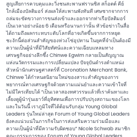
สูญเสียการควบคุมและวิ่งชนสะพานฟรานซิส สก็อตต์ คีย์
ใกล้เมืองบัลติมอร์ ส่งผลให้สะพานพังทันที เศษซากจากการ
ถล่มจะขัดขวางการขนส่งเข้าและออกจากท่าเรือบัลติมอร์
เป็นเวลาอย่างน้อย 6 เดือนหรือนานกว่านั้น หัวข้อข่าวในสื่อ
ได้ถามถึงผลกระทบระดับโลกที่อาจเกิดขึ้นจากการหยุด
ชะงักนี้ต่อส่วนสำคัญของห่วงโซ่อุปทาน ในยุคที่จำเป็นต้องมี
ความเป็นผู้นำที่มีวิสัยทัศน์และความเฉียบแหลมทาง
เศรษฐกิจอย่างลึกซึ้ง Chinwe Egwim กลายเป็นสัญญาณ
แห่งนวัตกรรมและการเปลี่ยนแปลง ปัจจุบันดำรงตำแหน่ง
หัวหน้านักเศรษฐศาสตร์ที่ Coronation Merchant Bank,
Chinwe ได้กำหนดนิยามใหม่ของสาระสำคัญของการ
พยากรณ์ทางเศรษฐกิจด้วยความแม่นยำและความเข้าใจที่
ไม่มีใครเทียบได้ “เป็นเวลาสองทศวรรษแล้วที่เราค้นหาและ
เลี้ยงดูผู้นำรุ่นเยาว์ที่อุทิศตนเพื่อการปรับปรุงสถานะของโลก
และในวันนี้ เราภูมิใจที่ได้ต้อนรับกลุ่ม Young Global
Leaders รุ่นใหม่ล่าสุด Forum of Young Global Leaders
ยังคงแน่วแน่ในภารกิจในการส่งเสริมความร่วมมือและ
ความเป็นผู้นำที่มีความรับผิดชอบ” Nicole Schwab สมาชิก
คณะกรรมการของ Forum of Young Global Leaders