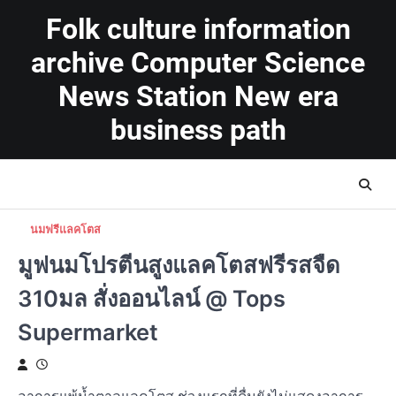
Skip
Folk culture information
to
content
archive Computer Science
News Station New era
business path
นมฟรีแลคโตส
มูฟนมโปรตีนสูงแลคโตสฟรีรสจืด
310มล สั่งออนไลน์ @ Tops
Supermarket