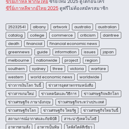
ซีรี่ย์เกาหลี พากษ์ไทย
ซีรี่ย์ใหม่ 2025 ดูได้ก่อนใคร
ซีรี่ย์เกาหลีพากย์ไทย 2025
ดูฟรีไม่ต้องสมัครสมาชิก
25232541
albany
artwork
australia
australian
catalog
college
commerce
criticism
daintree
death
financial
Financial economic news
greennews
guide
information
issues
japan
melbourne
nationwide
project
region
southern
sydney
three
victoria
warfare
western
world economic news
worldwide
ข่าวการเงินโลก วันนี้
ข่าวสารอุตสาหกรรมหนังสือ
ข่าวสารเกมใหม่
ข่าวเทคนิคและวิธีการ
ข่าวเศรษฐกิจพลิกโลก
ข่าวเศรษฐกิจ ภาษาอังกฤษ
ข่าวเศรษฐกิจระหว่างประเทศ
ข่าวเศรษฐกิจโลก
ข่าวเศรษฐกิจ ไทยรัฐ
ข่าวเศรษฐกิจไทยวันนี้
สถานการณ์อากาศและภัยพิบัติ
สาระน่ารู้เทคโนโลยี
อาหารตามสั่ง
อาหารเป็นพิษ
ไลฟ์สไตล์สีเขียว