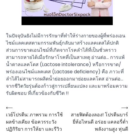
ในปัจจุบันยังไม่มีการรักษาที่ทำให้ร่างกายของผู้ที่พร่องเอน
ไซม์แลคเตสตามกรรมพันธุ์กลับมาสร้างแลคเตสได้ปกติ
ส่วนการขาดเอนไซม์ที่เกิดจากโรคลำไส้ที่เป็นชั่วคราว
สามารถหายได้เมื่อรักษาโรคที่เป็นสาเหตุ อ่านต่อ… การแพ้
น้ำตาลแลคโตส (Lactose intolerance) หรือการขาด/
พร่องเอนไซม์แลคเตส (Lactase deficiency) คือ ภาวะที่
ลำไส้ไม่สามารถผลิตน้ำย่อยออกมาย่อยแลคโตส อ่านต่อ…
จากชีวิตวัยรุ่นต้องก้าวสู่การเปลี่ยนแปลง และมาพร้อมความ
รับผิดชอบ ที่เกี่ยวข้องกับชีวิต !!
⟵
⟶
Post
เวย์โปรตีน: ภาพรวม การใช้
สายฟิตต้องลอง! โปรตีนบาร์
navigation
ผลข้างเคียง ข้อควรระวัง
ยี่ห้อไหนดี อร่อย แคลอรี่ต่ำ
ปฏิกิริยา การให้ยา และรีวิว
พลังงานสูง หุ่นดี