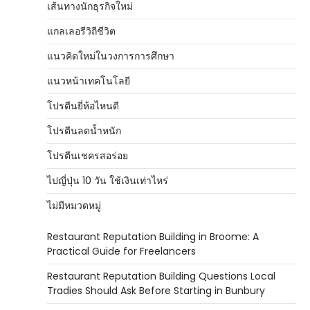
เส้นทางนักธุรกิจใหม่
แกลเลอรีวิถีชีวิต
แนวคิดใหม่ในวงการการศึกษา
แนวหน้าเทคโนโลยี
โปรตีนยี่ห้อไหนดี
โปรตีนลดน้ำหนัก
โปรตีนเชครสอร่อย
ไปญี่ปุ่น 10 วัน ใช้เงินเท่าไหร่
ไม่มีหมวดหมู่
Restaurant Reputation Building in Broome: A
Practical Guide for Freelancers
Restaurant Reputation Building Questions Local
Tradies Should Ask Before Starting in Bunbury