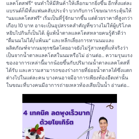
แลคโตสฟรี” จนทำให้มีสินค้าให้เลือกมากยิ่งขึ้น อีกทั้งแต่ละ
แบรนด์ก็มีทั้งแฟนคลับประจำ บวกกับการโฆษณากระตุ้นให้
“นมแลคโตสฟรี” เริ่มเป็นที่รู้จักมากขึ้น แต่ด้วยราคาที่สูงกว่า
เกือบ 10 บาท อาจะเป็นอุปสรรคสำคัญที่ขวางไม่ให้ผู้บริโภค
หยิบไปกินก็เป็นได้. ผู้แพ้น้ำตาลแลคโตสหลายคนรู้ตัวดีว่า
“ดื่มนมไม่ได้/แพ้นม” และหลีกเลี่ยงการทานนมและ
ผลิตภัณฑ์จากนมทุกชนิดโดยอาจยังไม่รู้สาเหตุที่แท้จริงว่า
เป็นจากน้ำตาลแลคโตสในนมหรือไม่ อ่านต่อ… ความรุนแรง
ของอาการเหล่านี้มากน้อยขึ้นกับปริมาณน้ำตาลแลคโตสที่
ได้รับ และความสามารถของร่างกายที่ย่อยน้ำตาลได้ซึ่งแตก
ต่างไปในแต่ละคน บางคนอาจมีอาการเพียงท้องอืดเท่านั้น
ในขณะที่บางคนมีอาการถ่ายเหลวท้องเสียเป็นน้ำ อ่านต่อ…