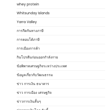
whey protein
Whitsunday Islands
Yarra Valley
การกีดกันทางภาษี
การตอบโต้ภาษี
การเมืองการค้า
กินโปรตีนก่อนออกกำลังกาย
ข้อพิพาทเศรษฐกิจระหว่างประเทศ
ข้อมูลเกี่ยวกับวัฒนธรรม
ข่าว การเงิน ธนาคาร
ข่าว การเมือง เศรษฐกิจ
ข่าวการเงินสั้นๆ