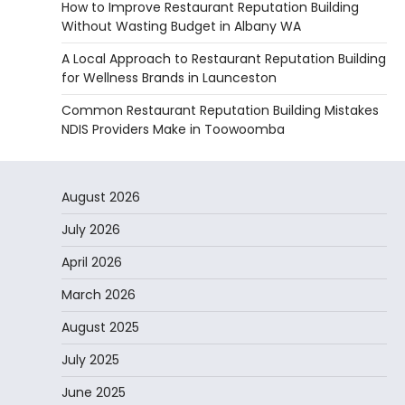
How to Improve Restaurant Reputation Building
Without Wasting Budget in Albany WA
A Local Approach to Restaurant Reputation Building
for Wellness Brands in Launceston
Common Restaurant Reputation Building Mistakes
NDIS Providers Make in Toowoomba
August 2026
July 2026
April 2026
March 2026
August 2025
July 2025
June 2025