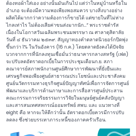
ต้องทอผ้าใส่เอง อย่างนั้นมันเกินไป แต่ว่าในหมู่บ้านหรือใน
อำเภอ จะต้องมีความพอเพียงพอสมควร บางสิ่งบางอย่าง
ผลิตได้มากกว่าความต้องการก็ขายได้ แต่ขายในที่ไม่ห่าง
ไกลเท่าไร ไม่ต้องเสียค่าขนส่งมากนัก…” พระราชดำรัส
เนื่องในโอกาสวันเฉลิมพระชนมพรรษา ณ ศาลาดุสิดาลัย
วันที่ ๔ ธันวาคม ๒๕๓๙. สัญญาทองคำตลาดนิวยอร์กปิดพุ่ง
ขึ้นกว่า 1% ในวันอังคาร (16 ก.ค.) โดยตลาดยังคงได้ปัจจัย
บวกจากการที่นักลงทุนเชื่อมั่นว่าธนาคารกลางสหรัฐ (เฟด)
จะปรับลดอัตราดอกเบี้ยในการประชุมเดือนก.ย. สภา
คณาจารย์สภาพนักงานศูนย์ศึกษาการพัฒนาที่ยั่งยืนและ
เศรษฐกิจพอเพียงศูนย์สาธารณประโยชน์และประชาสังคม
ศูนย์นวัตกรรมทางธุรกิจศูนย์ปัญญาทัศน์เพื่อการจัดการศูนย์
พัฒนาและบริการด้านภาษาและการสื่อสารศูนย์ประสาน
คณะกรรมการจริยธรรมการวิจัยในมนุษย์ศูนย์คลังปัญญา
และสารสนเทศสหกรณ์ออมทรัพย์ สพบ. และ แนวทางที่
eight คือ หากจะให้ดีกว่านั้น อัตราดอกเบี้ยควรมีการปรับ
ลดลง ซึ่งช่วยบรรเทาภาระหนี้ของภาคครัวเรือน.