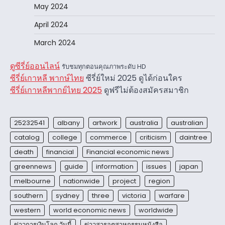
May 2024
April 2024
March 2024
ดูซีรี่ย์ออนไลน์
รับชมทุกตอนคุณภาพระดับ HD
ซีรี่ย์เกาหลี พากษ์ไทย
ซีรี่ย์ใหม่ 2025 ดูได้ก่อนใคร
ซีรี่ย์เกาหลีพากย์ไทย 2025
ดูฟรีไม่ต้องสมัครสมาชิก
25232541
albany
artwork
australia
australian
catalog
college
commerce
criticism
daintree
death
financial
Financial economic news
greennews
guide
information
issues
japan
melbourne
nationwide
project
region
southern
sydney
three
victoria
warfare
western
world economic news
worldwide
ข่าวการเงินโลก วันนี้
ข่าวสารอุตสาหกรรมหนังสือ