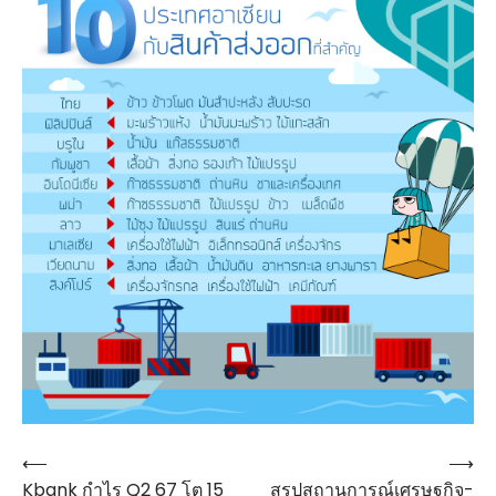
⟵
⟶
Post
Kbank กำไร Q2 67 โต 15
สรุปสถานการณ์เศรษฐกิจ-