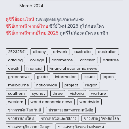
March 2024
ดูซีรี่ย์ออนไลน์
รับชมทุกตอนคุณภาพระดับ HD
ซีรี่ย์เกาหลี พากษ์ไทย
ซีรี่ย์ใหม่ 2025 ดูได้ก่อนใคร
ซีรี่ย์เกาหลีพากย์ไทย 2025
ดูฟรีไม่ต้องสมัครสมาชิก
25232541
albany
artwork
australia
australian
catalog
college
commerce
criticism
daintree
death
financial
Financial economic news
greennews
guide
information
issues
japan
melbourne
nationwide
project
region
southern
sydney
three
victoria
warfare
western
world economic news
worldwide
ข่าวการเงินโลก วันนี้
ข่าวสารอุตสาหกรรมหนังสือ
ข่าวสารเกมใหม่
ข่าวเทคนิคและวิธีการ
ข่าวเศรษฐกิจพลิกโลก
ข่าวเศรษฐกิจ ภาษาอังกฤษ
ข่าวเศรษฐกิจระหว่างประเทศ