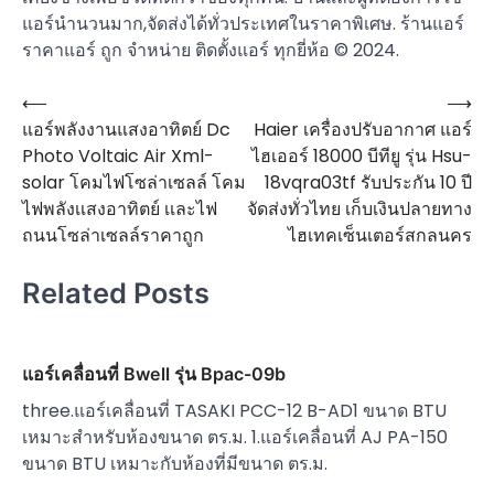
แอร์นำนวนมาก,จัดส่งได้ทั่วประเทศในราคาพิเศษ. ร้านแอร์
ราคาแอร์ ถูก จำหน่าย ติดตั้งแอร์ ทุกยี่ห้อ © 2024.
⟵
⟶
Post
แอร์พลังงานแสงอาทิตย์ Dc
Haier เครื่องปรับอากาศ แอร์
navigation
Photo Voltaic Air Xml-
ไฮเออร์ 18000 บีทียู รุ่น Hsu-
solar โคมไฟโซล่าเซลล์ โคม
18vqra03tf รับประกัน 10 ปี
ไฟพลังเเสงอาทิตย์ เเละไฟ
จัดส่งทั่วไทย เก็บเงินปลายทาง
ถนนโซล่าเซลล์ราคาถูก
ไฮเทคเซ็นเตอร์สกลนคร
Related Posts
แอร์เคลื่อนที่ Bwell รุ่น Bpac-09b
three.แอร์เคลื่อนที่ TASAKI PCC-12 B-AD1 ขนาด BTU
เหมาะสำหรับห้องขนาด ตร.ม. 1.แอร์เคลื่อนที่ AJ PA-150
ขนาด BTU เหมาะกับห้องที่มีขนาด ตร.ม.