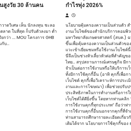
นสูงวัย 30 ล้านคน
กำไรพุ่ง 2026%
ม้กวาดวิเศษ เห็น นักลงทุน ชะลอ
นโยบายคุ้มครองความเป็นส่วนตัว สำห
ีตลาด ในที่สุด ก็ปรับตัวลงมา ต่ำ
งานเว็บไซต์ของสำนักบริการคอมพิว
 เรียกว่า …. MOU โครงการ GHB
มหาวิทยาลัยเกษตรศาสตร์ (สบค.) ฉบั
มกับ…
ขึ้นเพื่อคุ้มครองความเป็นส่วนตัวของท
แวะเข้าเยี่ยมชมหรือใช้งานเว็บไซต์นี
นี่จึงเป็นช่วงหัวเลี้ยวหัวต่อที่สำคัญ
ไทย… สรุปสถานการณ์เศรษฐกิจ มีการใช
จำเป็นต่อการใช้งานหรือให้บริการเว
ทั้งมีการใช้คุกกี้อื่น (อาทิ คุกกี้เพื่อ
เว็บไซต์ คุกกี้เพื่อวิเคราะห์การประเ
งานและการโฆษณา) เพื่อช่วยปรับปรุง
ประสิทธิภาพในการทำงานหรือการให
เว็บไซต์ได้ดียิ่งขึ้น โดยหากท่านคลิก
การใช้งานคุกกี้ทุกประเภท” ถือว่าท่
การใช้งานคุกกี้อื่นนอกจากคุกกี้ที่จำเ
ท่านสามารถศึกษารายละเอียดเกี่ยวกับค
เติมได้จาก นโยบายการใช้คุกกี้ของ