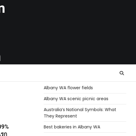
n
h
Albany WA flower fields
Albany WA scenic picnic areas
Australia’s National Symbols: What
They Represent
09%
Best bakeries in Albany WA
แรก