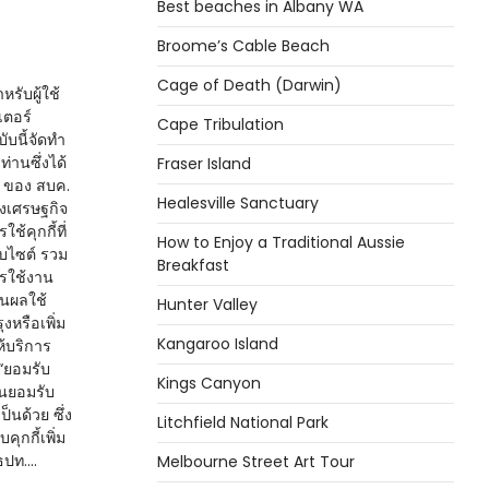
Best beaches in Albany WA
Broome’s Cable Beach
Cage of Death (Darwin)
รับผู้ใช้
เตอร์
Cape Tribulation
บนี้จัดทำ
่านซึ่งได้
Fraser Island
้ ของ สบค.
Healesville Sanctuary
ของเศรษฐกิจ
้คุกกี้ที่
How to Enjoy a Traditional Aussie
็บไซต์ รวม
Breakfast
การใช้งาน
มินผลใช้
Hunter Valley
หรือเพิ่ม
Kangaroo Island
้บริการ
 “ยอมรับ
Kings Canyon
านยอมรับ
ป็นด้วย ซึ่ง
Litchfield National Park
ุกกี้เพิ่ม
 ธปท.…
Melbourne Street Art Tour