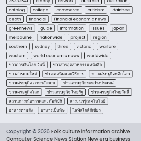
25232541
albany
artwork
australia
australian
catalog
college
commerce
criticism
daintree
death
financial
Financial economic news
greennews
guide
information
issues
japan
melbourne
nationwide
project
region
southern
sydney
three
victoria
warfare
western
world economic news
worldwide
ข่าวการเงินโลก วันนี้
ข่าวสารอุตสาหกรรมหนังสือ
ข่าวสารเกมใหม่
ข่าวเทคนิคและวิธีการ
ข่าวเศรษฐกิจพลิกโลก
ข่าวเศรษฐกิจ ภาษาอังกฤษ
ข่าวเศรษฐกิจระหว่างประเทศ
ข่าวเศรษฐกิจโลก
ข่าวเศรษฐกิจ ไทยรัฐ
ข่าวเศรษฐกิจไทยวันนี้
สถานการณ์อากาศและภัยพิบัติ
สาระน่ารู้เทคโนโลยี
อาหารตามสั่ง
อาหารเป็นพิษ
ไลฟ์สไตล์สีเขียว
Copyright © 2026
Folk culture information archive
Computer Science News Station New era business