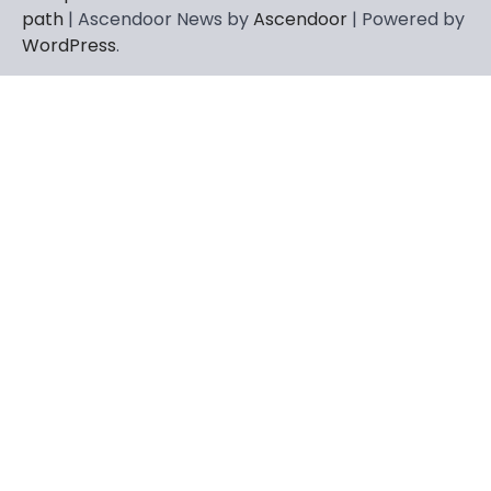
path
| Ascendoor News by
Ascendoor
| Powered by
WordPress
.