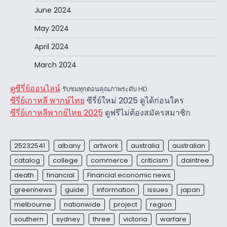
June 2024
May 2024
April 2024
March 2024
ดูซีรี่ย์ออนไลน์
รับชมทุกตอนคุณภาพระดับ HD
ซีรี่ย์เกาหลี พากษ์ไทย
ซีรี่ย์ใหม่ 2025 ดูได้ก่อนใคร
ซีรี่ย์เกาหลีพากย์ไทย 2025
ดูฟรีไม่ต้องสมัครสมาชิก
25232541
albany
artwork
australia
australian
catalog
college
commerce
criticism
daintree
death
financial
Financial economic news
greennews
guide
information
issues
japan
melbourne
nationwide
project
region
southern
sydney
three
victoria
warfare