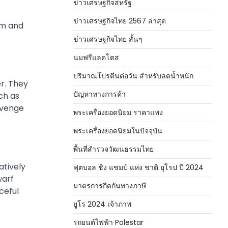
ข่าวเศรษฐกิจสหรัฐ
ข่าวเศรษฐกิจไทย 2567 ล่าสุด
um and
ข่าวเศรษฐกิจไทย สั้นๆ
นมฟรีแลคโตส
ปริมาณโปรตีนต่อวัน สำหรับลดน้ำหนัก
er. They
ปัญหาทางการค้า
ch as
avenge
พระเครื่องยอดนิยม ราคาแพง
พระเครื่องยอดนิยมในปัจจุบัน
พื้นที่สำรวจวัฒนธรรมไทย
atively
ฟุตบอล ชิง แชมป์ แห่ง ชาติ ยุโรป ปี 2024
warf
มาตรการกีดกันทางภาษี
ceful
ยูโร 2024 เจ้าภาพ
รถยนต์ไฟฟ้า Polestar