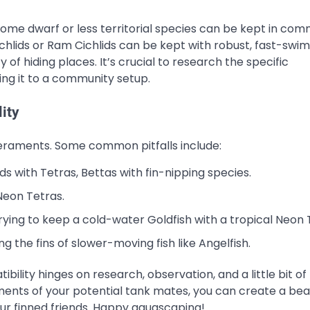
some dwarf or less territorial species can be kept in com
Cichlids or Ram Cichlids can be kept with robust, fast-sw
 of hiding places. It’s crucial to research the specific
ng it to a community setup.
ity
mperaments. Some common pitfalls include:
ds with Tetras, Bettas with fin-nipping species.
Neon Tetras.
ying to keep a cold-water Goldfish with a tropical Neon 
g the fins of slower-moving fish like Angelfish.
bility hinges on research, observation, and a little bit of
nts of your potential tank mates, you can create a beau
our finned friends. Happy aquascaping!