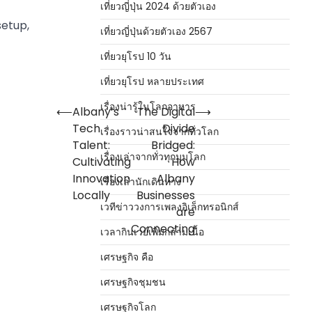
เที่ยวญี่ปุ่น 2024 ด้วยตัวเอง
setup,
เที่ยวญี่ปุ่นด้วยตัวเอง 2567
เที่ยวยุโรป 10 วัน
เที่ยวยุโรป หลายประเทศ
เรื่องน่ารู้ในโลกอาหาร
⟵
Albany’s
The Digital
⟶
Tech
Divide
เรื่องราวน่าสนใจจากทั่วโลก
Talent:
Bridged:
เรื่องเล่าจากทั่วทุกมุมโลก
Cultivating
How
Innovation
Albany
เรื่องเล่านักเดินทาง
Locally
Businesses
เวทีข่าววงการเพลงอิเล็กทรอนิกส์
are
Connecting
เวลากินเวย์เพิ่มกล้ามเนื้อ
เศรษฐกิจ คือ
เศรษฐกิจชุมชน
เศรษฐกิจโลก