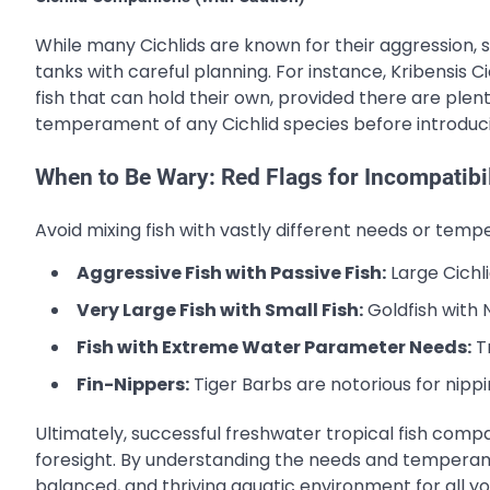
While many Cichlids are known for their aggression, 
tanks with careful planning. For instance, Kribensis 
fish that can hold their own, provided there are plenty
temperament of any Cichlid species before introduci
When to Be Wary: Red Flags for Incompatibil
Avoid mixing fish with vastly different needs or te
Aggressive Fish with Passive Fish:
Large Cichli
Very Large Fish with Small Fish:
Goldfish with 
Fish with Extreme Water Parameter Needs:
Tr
Fin-Nippers:
Tiger Barbs are notorious for nippin
Ultimately, successful freshwater tropical fish compati
foresight. By understanding the needs and temperame
balanced, and thriving aquatic environment for all y