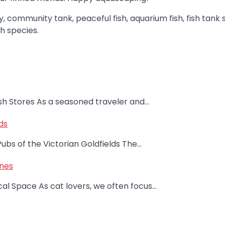
, community tank, peaceful fish, aquarium fish, fish tank 
sh species.
sh Stores As a seasoned traveler and…
ds
ubs of the Victorian Goldfields The…
ines
al Space As cat lovers, we often focus…