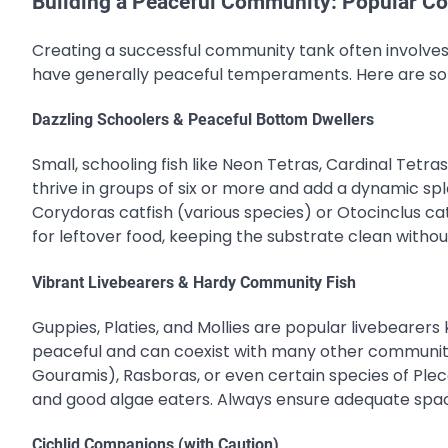
Building a Peaceful Community: Popular C
Creating a successful community tank often involves 
have generally peaceful temperaments. Here are so
Dazzling Schoolers & Peaceful Bottom Dwellers
Small, schooling fish like Neon Tetras, Cardinal Tetr
thrive in groups of six or more and add a dynamic spl
Corydoras catfish (various species) or Otocinclus ca
for leftover food, keeping the substrate clean with
Vibrant Livebearers & Hardy Community Fish
Guppies, Platies, and Mollies are popular livebearers 
peaceful and can coexist with many other community 
Gouramis), Rasboras, or even certain species of Plec
and good algae eaters. Always ensure adequate space
Cichlid Companions (with Caution)